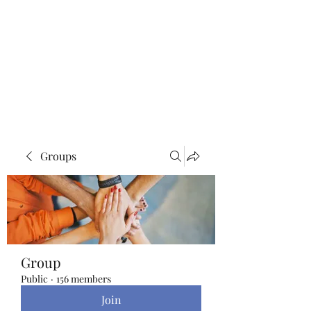
Blue Lotus Yoga &
Healing
Groups
Group
Public
·
156 members
Join