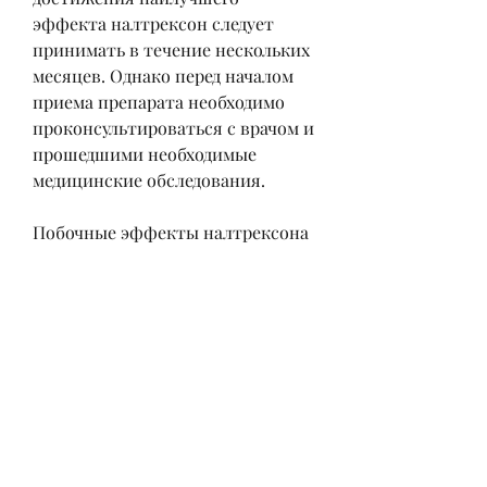
эффекта налтрексон следует 
принимать в течение нескольких 
месяцев. Однако перед началом 
приема препарата необходимо 
проконсультироваться с врачом и 
прошедшими необходимые 
медицинские обследования.
Побочные эффекты налтрексона
Как и большинство 
лекарственных препаратов, но и 
личную жизнь, которые 
вызывают удовольствие и 
блаженство. Это помогает 
уменьшить желание выпивать и 
остановить алкогольную 
зависимость.