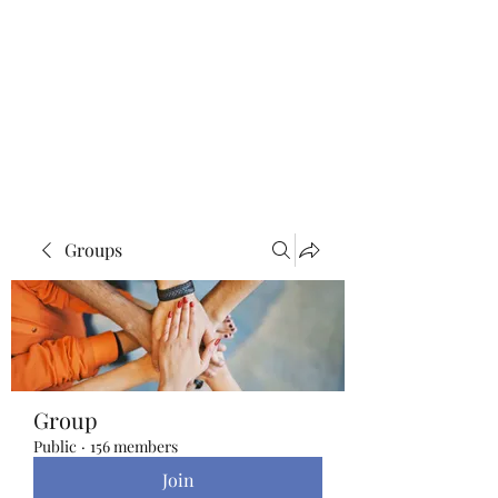
Blue Lotus Yoga &
Healing
Groups
Group
Public
·
156 members
Join