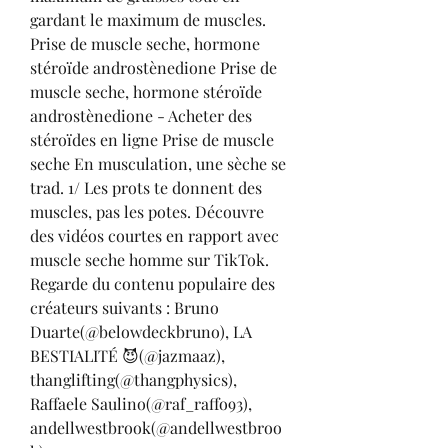
gardant le maximum de muscles. 
Prise de muscle seche, hormone 
stéroïde androstènedione Prise de 
muscle seche, hormone stéroïde 
androstènedione - Acheter des 
stéroïdes en ligne Prise de muscle 
seche En musculation, une sèche se 
trad. 1/ Les prots te donnent des 
muscles, pas les potes. Découvre 
des vidéos courtes en rapport avec 
muscle seche homme sur TikTok. 
Regarde du contenu populaire des 
créateurs suivants : Bruno 
Duarte(@belowdeckbruno), LA 
BESTIALITÉ 😈(@jazmaaz), 
thanglifting(@thangphysics), 
Raffaele Saulino(@raf_raffo93), 
andellwestbrook(@andellwestbroo