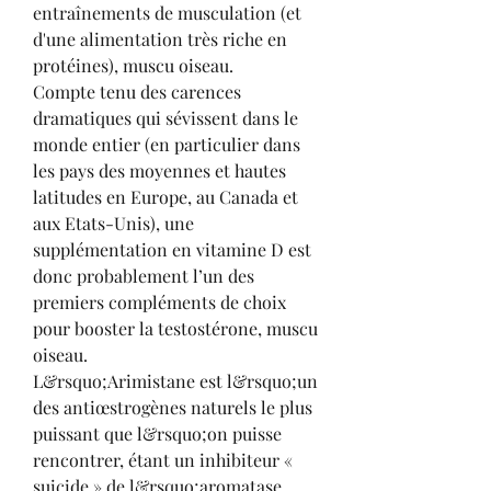
entraînements de musculation (et 
d'une alimentation très riche en 
protéines), muscu oiseau.
Compte tenu des carences 
dramatiques qui sévissent dans le 
monde entier (en particulier dans 
les pays des moyennes et hautes 
latitudes en Europe, au Canada et 
aux Etats-Unis), une 
supplémentation en vitamine D est 
donc probablement l’un des 
premiers compléments de choix 
pour booster la testostérone, muscu 
oiseau.
L&rsquo;Arimistane est l&rsquo;un 
des antiœstrogènes naturels le plus 
puissant que l&rsquo;on puisse 
rencontrer, étant un inhibiteur « 
suicide » de l&rsquo;aromatase, 