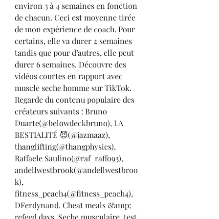
environ 3 à 4 semaines en fonction 
de chacun. Ceci est moyenne tirée 
de mon expérience de coach. Pour 
certains, elle va durer 2 semaines 
tandis que pour d’autres, elle peut 
durer 6 semaines. Découvre des 
vidéos courtes en rapport avec 
muscle seche homme sur TikTok. 
Regarde du contenu populaire des 
créateurs suivants : Bruno 
Duarte(@belowdeckbruno), LA 
BESTIALITÉ 😈(@jazmaaz), 
thanglifting(@thangphysics), 
Raffaele Saulino(@raf_raffo93), 
andellwestbrook(@andellwestbroo
k), 
fitness_peach4(@fitness_peach4), 
DFerdynand. Cheat meals &amp; 
refeed days. Seche musculaire, test 