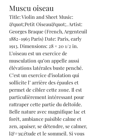
Muscu oiseau
Title: Violin and Sheet Music: 
&quot;Petit Oiseau&quot;. Artist: 
Georges Braque (French, Argenteuil 
1882–1963 Paris) Date: Paris, early 
1913. Dimensions: 28 × 20 1/2 in. 
L’oiseau est un exercice de 
musculation qu’on appelle aussi 
élévations latérales buste penché. 
C’est un exercice d’isolation qui 
sollicite l’ arrière des épaules et 
permet de cibler cette zone. Il est 
particulièrement intéressant pour 
rattraper cette partie du deltoïde. 
Belle nature avec magnifique lac et 
forêt, ambiance paisible calme et 
zen, apaiser, se détendre, se calmer, 
l&#39;étude et le sommeil. Si vous 