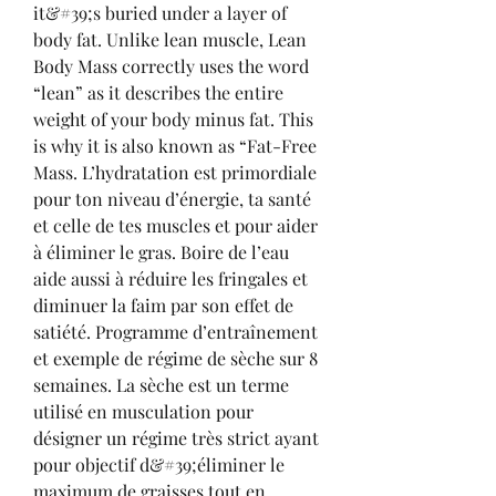
it&#39;s buried under a layer of 
body fat. Unlike lean muscle, Lean 
Body Mass correctly uses the word 
“lean” as it describes the entire 
weight of your body minus fat. This 
is why it is also known as “Fat-Free 
Mass. L’hydratation est primordiale 
pour ton niveau d’énergie, ta santé 
et celle de tes muscles et pour aider 
à éliminer le gras. Boire de l’eau 
aide aussi à réduire les fringales et 
diminuer la faim par son effet de 
satiété. Programme d’entraînement 
et exemple de régime de sèche sur 8 
semaines. La sèche est un terme 
utilisé en musculation pour 
désigner un régime très strict ayant 
pour objectif d&#39;éliminer le 
maximum de graisses tout en 