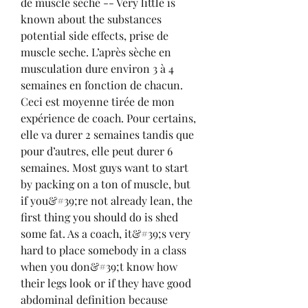
de muscle seche -- Very little is 
known about the substances 
potential side effects, prise de 
muscle seche. L’après sèche en 
musculation dure environ 3 à 4 
semaines en fonction de chacun. 
Ceci est moyenne tirée de mon 
expérience de coach. Pour certains, 
elle va durer 2 semaines tandis que 
pour d’autres, elle peut durer 6 
semaines. Most guys want to start 
by packing on a ton of muscle, but 
if you&#39;re not already lean, the 
first thing you should do is shed 
some fat. As a coach, it&#39;s very 
hard to place somebody in a class 
when you don&#39;t know how 
their legs look or if they have good 
abdominal definition because 