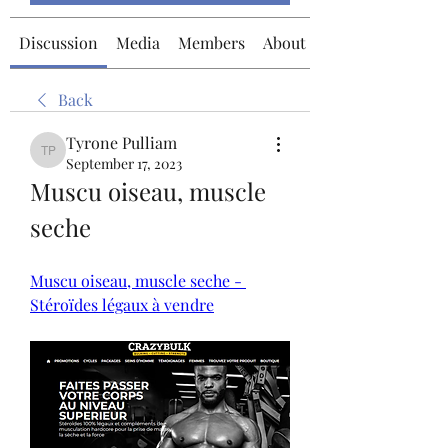
Discussion
Media
Members
About
Back
Tyrone Pulliam
Tyrone Pulliam
September 17, 2023
Muscu oiseau, muscle 
seche
Muscu oiseau, muscle seche - 
Stéroïdes légaux à vendre