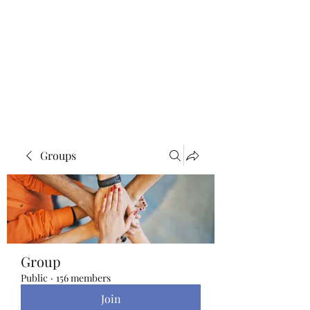
Blue Lotus Yoga &
Healing
Groups
Group
Public
·
156 members
Join