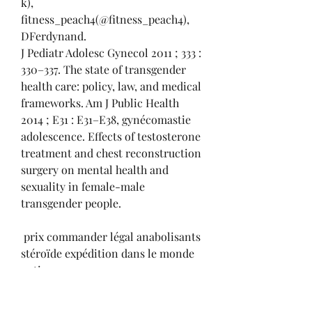
k), 
fitness_peach4(@fitness_peach4), 
DFerdynand. 
J Pediatr Adolesc Gynecol 2011 ; 333 : 
330–337. The state of transgender 
health care: policy, law, and medical 
frameworks. Am J Public Health 
2014 ; E31 : E31–E38, gynécomastie 
adolescence. Effects of testosterone 
treatment and chest reconstruction 
surgery on mental health and 
sexuality in female-male 
transgender people.
 prix commander légal anabolisants 
stéroïde expédition dans le monde 
entier.
Consultez votre médecin avant 
d'utiliser ce médicament chez les 