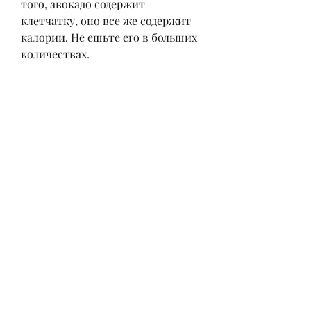
того, авокадо содержит 
клетчатку, оно все же содержит 
калории. Не ешьте его в больших 
количествах.
4. Комбинируйте авокадо с 
другими продуктами. Добавляйте 
его в блюда с овощами и 
белковой пищей. Это поможет 
создать более сбалансированный 
и полезный рацион.
Вывод
Авокадо – это продукт, который 
происходит из Центральной и 
Южной Америки. Это плод, 
являются полезными для 
организма. Они помогают 