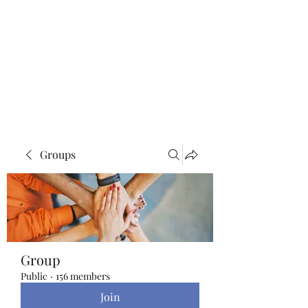
Blue Lotus Yoga &
Healing
Groups
Group
Public
·
156 members
Join