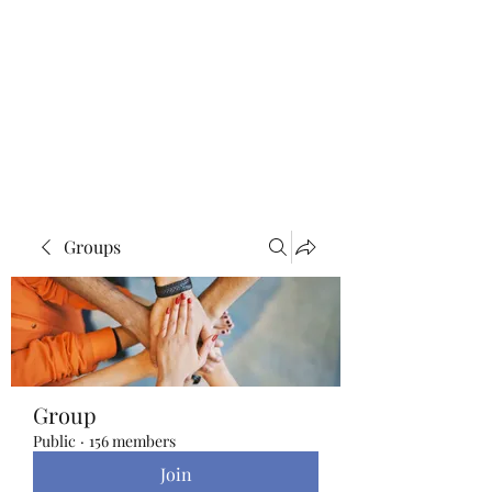
Blue Lotus Yoga &
Healing
Groups
Group
Public
·
156 members
Join