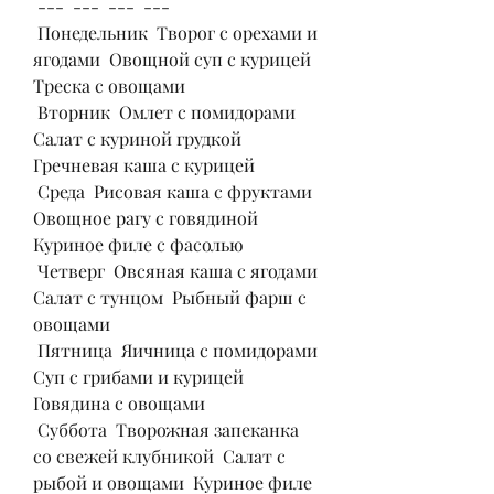
 ---  ---  ---  --- 
 Понедельник  Творог с орехами и 
ягодами  Овощной суп с курицей  
Треска с овощами 
 Вторник  Омлет с помидорами  
Салат с куриной грудкой  
Гречневая каша с курицей 
 Среда  Рисовая каша с фруктами  
Овощное рагу с говядиной  
Куриное филе с фасолью 
 Четверг  Овсяная каша с ягодами  
Салат с тунцом  Рыбный фарш с 
овощами 
 Пятница  Яичница с помидорами  
Суп с грибами и курицей  
Говядина с овощами 
 Суббота  Творожная запеканка 
со свежей клубникой  Салат с 
рыбой и овощами  Куриное филе 