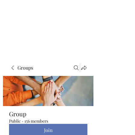
Blue Lotus Yoga &
Healing
Groups
Group
Public
·
156 members
Join