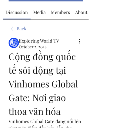
Discussion
Media
Members
About
Back
Exploring World TV
October 2, 2024
Cộng đồng quốc 
tế sôi động tại 
Vinhomes Global 
Gate: Nơi giao 
thoa văn hóa
Vinhomes Global Gate đang nổi lên 