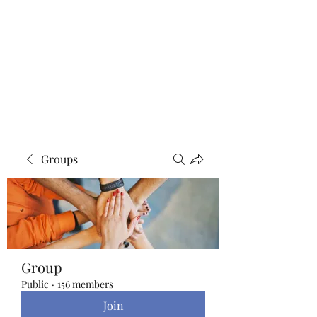
Blue Lotus Yoga &
Healing
Groups
Group
Public
·
156 members
Join