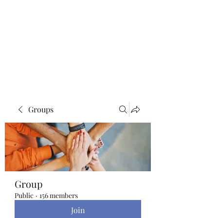
Blue Lotus Yoga &
Healing
Groups
Group
Public
·
156 members
Join