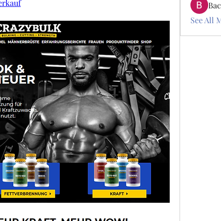
erkauf
Bac
See All 