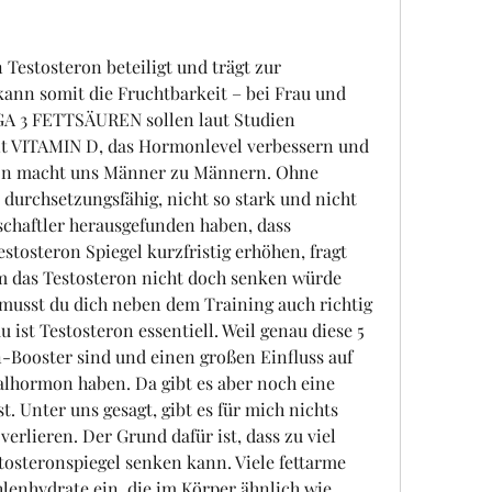
 Testosteron beteiligt und trägt zur 
kann somit die Fruchtbarkeit – bei Frau und 
A 3 FETTSÄUREN sollen laut Studien 
t VITAMIN D, das Hormonlevel verbessern und 
ron macht uns Männer zu Männern. Ohne 
durchsetzungsfähig, nicht so stark und nicht 
schaftler herausgefunden haben, dass 
tosteron Spiegel kurzfristig erhöhen, fragt 
 das Testosteron nicht doch senken würde 
musst du dich neben dem Training auch richtig 
ist Testosteron essentiell. Weil genau diese 5 
-Booster sind und einen großen Einfluss auf 
lhormon haben. Da gibt es aber noch eine 
t. Unter uns gesagt, gibt es für mich nichts 
erlieren. Der Grund dafür ist, dass zu viel 
osteronspiegel senken kann. Viele fettarme 
lenhydrate ein, die im Körper ähnlich wie 