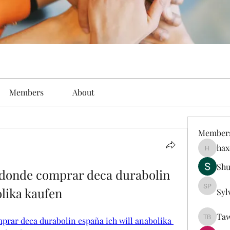
Members
About
Member
hax
haxoyax
Sh
 donde comprar deca durabolin 
olika kaufen
Syl
Sylveste
Taw
rar deca durabolin españa ich will anabolika 
Tawanna