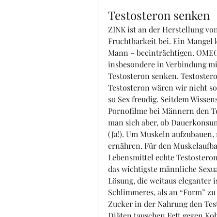
Testosteron senken
ZINK ist an der Herstellung von
Fruchtbarkeit bei. Ein Mangel 
Mann – beeinträchtigen. OMEG
insbesondere in Verbindung mi
Testosteron senken. Testoste
Testosteron wären wir nicht so 
so Sex freudig. Seitdem Wissen
Pornofilme bei Männern den Tes
man sich aber, ob Dauerkonsum
(Ja!). Um Muskeln aufzubauen, 
ernähren. Für den Muskelaufbau 
Lebensmittel echte Testosteron
das wichtigste männliche Sexua
Lösung, die weitaus eleganter is
Schlimmeres, als an “Form” zu v
Zucker in der Nahrung den Test
Diäten tauschen Fett gegen Koh