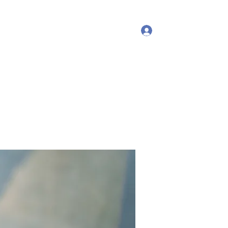
Log In
More
debproscheryoga@gmail.com