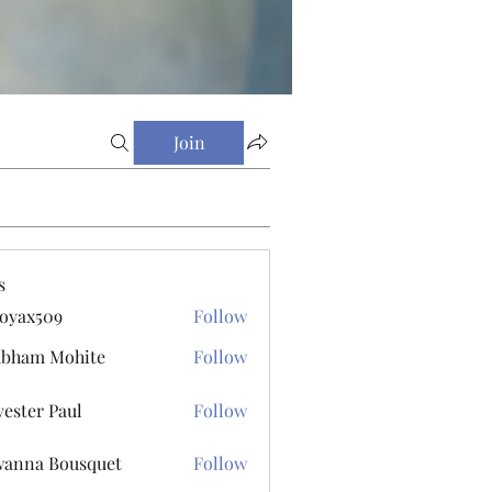
Join
s
oyax509
Follow
509
ubham Mohite
Follow
vester Paul
Follow
r Paul
anna Bousquet
Follow
 Bousquet