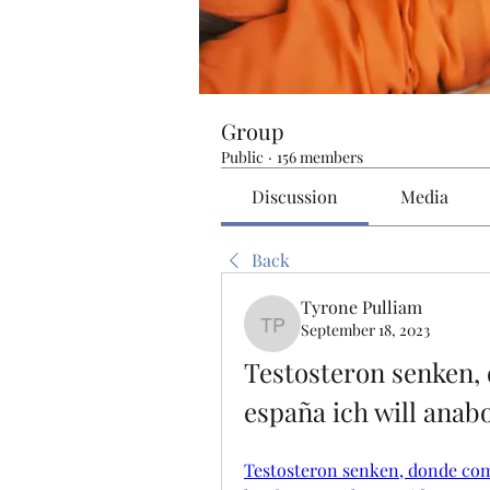
Group
Public
·
156 members
Discussion
Media
Back
Tyrone Pulliam
September 18, 2023
Tyrone Pulliam
Testosteron senken,
españa ich will anab
Testosteron senken, donde comp