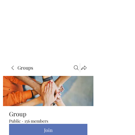
Blue Lotus Yoga &
Healing
Groups
Group
Public
·
156 members
Join