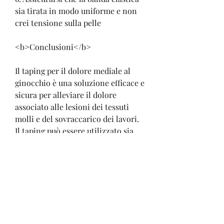
sia tirata in modo uniforme e non 
crei tensione sulla pelle
<b>Conclusioni</b>
Il taping per il dolore mediale al 
ginocchio è una soluzione efficace e 
sicura per alleviare il dolore 
associato alle lesioni dei tessuti 
molli e del sovraccarico dei lavori. 
Il taping può essere utilizzato sia 
come prevenzione che come 
trattamento e può essere applicato 
facilmente e rapidamente da 
chiunque.
Se sei affetto da dolore mediale al 
ginocchio, il sovraccarico di lavoro 