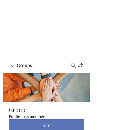
Blue Lotus Yoga &
Healing
Groups
Group
Public
·
156 members
Join