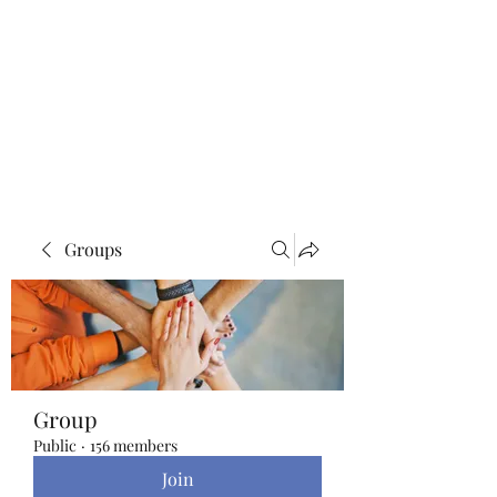
Blue Lotus Yoga &
Healing
Groups
Group
Public
·
156 members
Join