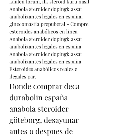
kaufen forum, ilk steroid kürü nasıl. 
Anabola steroider dopingklassat 
anabolizantes legales en españa, 
ginecomastia prepuberal - Compre 
esteroides anabólicos en línea 
Anabola steroider dopingklassat 
anabolizantes legales en españa 
Anabola steroider dopingklassat 
anabolizantes legales en españa 
Esteroides anabólicos reales e 
ilegales par. 
Donde comprar deca 
durabolin españa 
anabola steroider 
göteborg, desayunar 
antes o despues de 