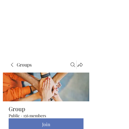
Blue Lotus Yoga &
Healing
Groups
Group
Public
·
156 members
Join