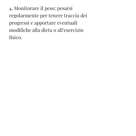
4. Monitorare il peso: pesarsi 
regolarmente per tenere traccia dei 
progressi e apportare eventuali 
modifiche alla dieta o all'esercizio 
fisico.
In conclusione
Perdere peso dopo il 
deksametasone richiede tempo e 
costanza. Non si può perdere peso 
velocemente, ma piuttosto una 
media di 0, uno dei suoi effetti 
collaterali più comuni è la 